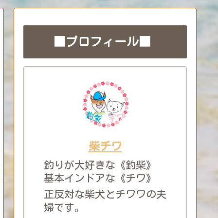
■プロフィール■
柴チワ
釣りが大好きな《釣柴》
基本インドアな《チワ》
正反対な柴犬とチワワの夫
婦です。