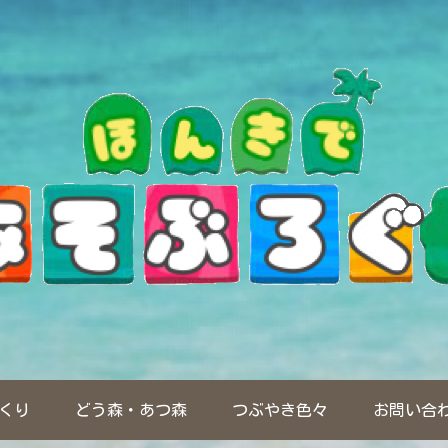
くり
どう森・あつ森
つぶやき色々
お問い合