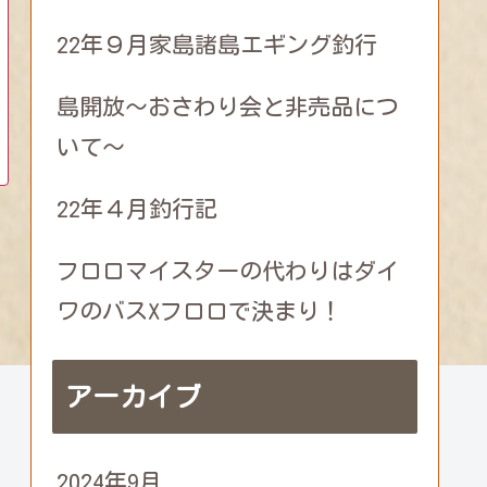
22年９月家島諸島エギング釣行
島開放～おさわり会と非売品につ
いて～
22年４月釣行記
フロロマイスターの代わりはダイ
ワのバスXフロロで決まり！
アーカイブ
2024年9月