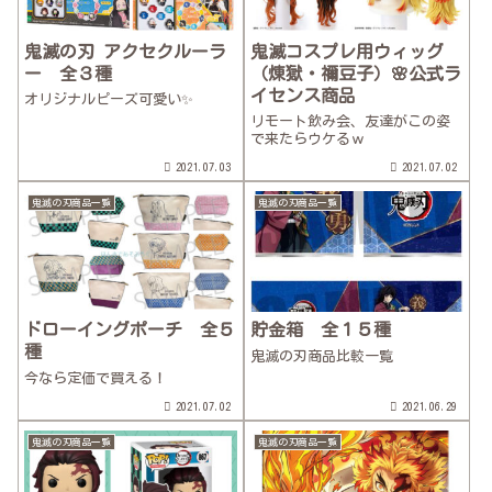
鬼滅の刃 アクセクルーラ
鬼滅コスプレ用ウィッグ
ー 全３種
（煉獄・禰豆子）🌸公式ラ
イセンス商品
オリジナルピーズ可愛い✨
リモート飲み会、友達がこの姿
で来たらウケるｗ
2021.07.03
2021.07.02
鬼滅の刃商品一覧
鬼滅の刃商品一覧
ドローイングポーチ 全５
貯金箱 全１５種
種
鬼滅の刃商品比較一覧
今なら定価で買える！
2021.07.02
2021.06.29
鬼滅の刃商品一覧
鬼滅の刃商品一覧