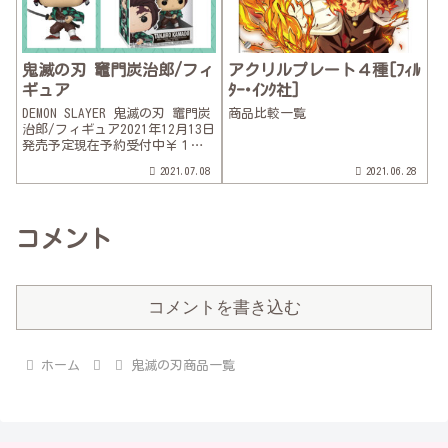
鬼滅の刃 竈門炭治郎/フィ
アクリルプレート４種[ﾌｨﾙ
ギュア
ﾀｰ･ｲﾝｸ社]
DEMON SLAYER 鬼滅の刃 竈門炭
商品比較一覧
治郎/フィギュア2021年12月13日
発売予定現在予約受付中￥１，
８００（送料￥５４０）
2021.07.08
2021.06.28
Amazon、楽天同一価格により、
ポイント面を考えてお買い上げ
ください。Yahooのみ取り扱いな
し7/7全高：...
コメント
コメントを書き込む
ホーム
鬼滅の刃商品一覧