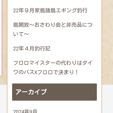
22年９月家島諸島エギング釣行
島開放～おさわり会と非売品につ
いて～
22年４月釣行記
フロロマイスターの代わりはダイ
ワのバスXフロロで決まり！
アーカイブ
2024年9月