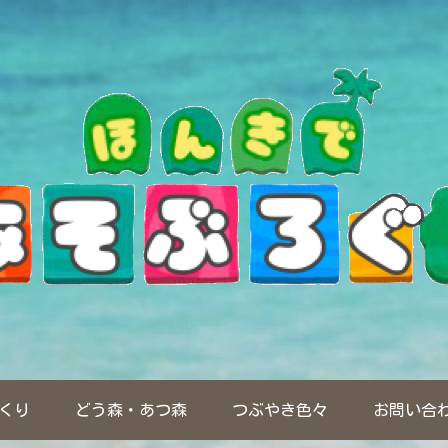
くり
どう森・あつ森
つぶやき色々
お問い合