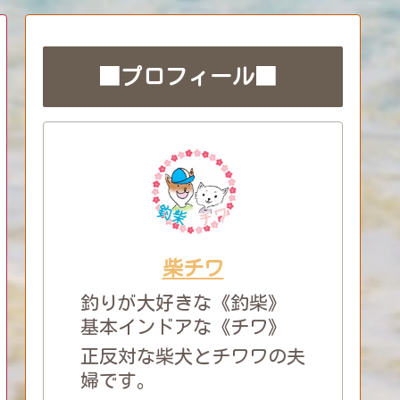
■プロフィール■
柴チワ
釣りが大好きな《釣柴》
基本インドアな《チワ》
正反対な柴犬とチワワの夫
婦です。