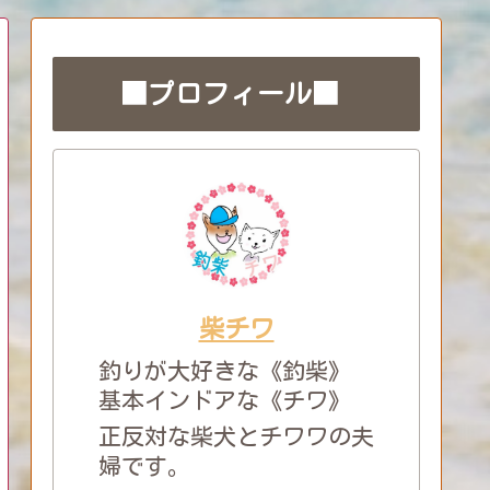
■プロフィール■
柴チワ
釣りが大好きな《釣柴》
基本インドアな《チワ》
正反対な柴犬とチワワの夫
婦です。