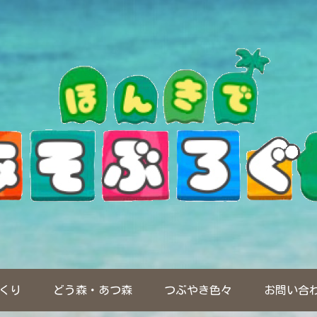
くり
どう森・あつ森
つぶやき色々
お問い合