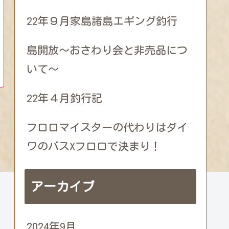
22年９月家島諸島エギング釣行
島開放～おさわり会と非売品につ
いて～
22年４月釣行記
フロロマイスターの代わりはダイ
ワのバスXフロロで決まり！
アーカイブ
2024年9月