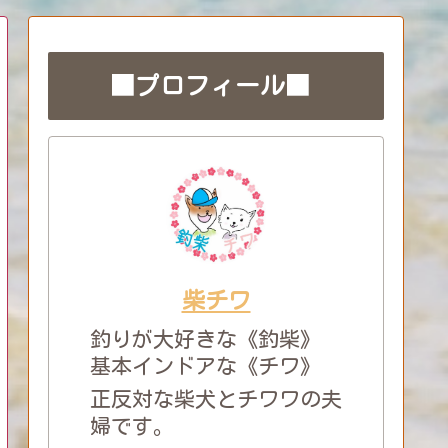
■プロフィール■
柴チワ
釣りが大好きな《釣柴》
基本インドアな《チワ》
正反対な柴犬とチワワの夫
婦です。