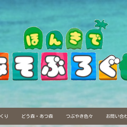
くり
どう森・あつ森
つぶやき色々
お問い合