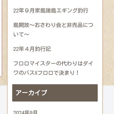
22年９月家島諸島エギング釣行
島開放～おさわり会と非売品につ
いて～
22年４月釣行記
フロロマイスターの代わりはダイ
ワのバスXフロロで決まり！
アーカイブ
2024年9月