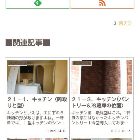
柴チワ
■関連記事■
おうちつくり
おうちつくり
２１－１．キッチン（間取
２１－３．キッチン(パン
りと型）
トリー＆冷蔵庫の位置）
キッチンといえば、主に下の６
キッチン編 最終回はこれ。1軒
種類の形がありますよね。一軒
目の家にはなかったキッチンパ
目では、I 型キッチンのシンク
ントリー！今回導入してみまし
部分だけ壁をとっぱらったセミ
た。場所は、↓の写真にある水
2020.04.10
2020.03.15
オープン型。で、背面に棚を置
色の矢印の部分。幅は狭いです
き全面収納のようにしていまし
が、右の壁一面を収納にするつ