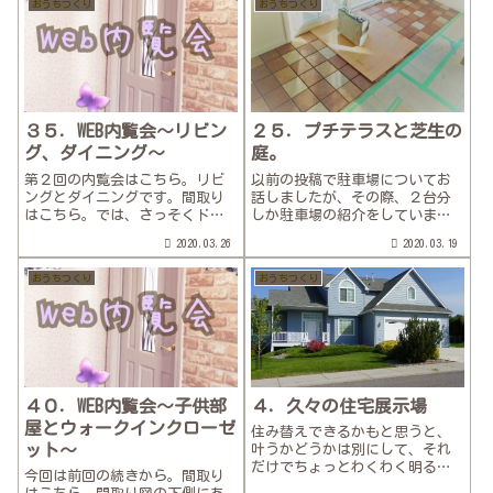
おうちつくり
おうちつくり
た。 キッチン側から見ると、
もりで造りました♪ただ、特に
ちょうどこんな感じでした。
建具は造ってもらわなかったの
で、二軒目。アイ...
で、この頃はた...
３５．WEB内覧会～リビン
２５．プチテラスと芝生の
グ、ダイニング～
庭。
第２回の内覧会はこちら。リビ
以前の投稿で駐車場についてお
ングとダイニングです。間取り
話しましたが、その際、２台分
はこちら。では、さっそくドア
しか駐車場の紹介をしていませ
を開けてダイニングとミニテラ
んでした。来客スペースとして
2020.03.26
2020.03.19
スです。テラスは玄関と同じタ
３台くらいは欲しかった我が
イルです。この照明↓は同じデ
家。庭を来客用駐車場と兼用に
おうちつくり
おうちつくり
ザインを廊下でも使いました。
しました！そうすれば普段は子
カーテンレールも無償でつけて
供たちが遊べるスペースになり
くださいました。...
ますしね♪道路で遊...
４０．WEB内覧会～子供部
４．久々の住宅展示場
屋とウォークインクローゼ
住み替えできるかもと思うと、
ット～
叶うかどうかは別にして、それ
だけでちょっとわくわく明るい
今回は前回の続きから。間取り
気分になります。ノリノリな気