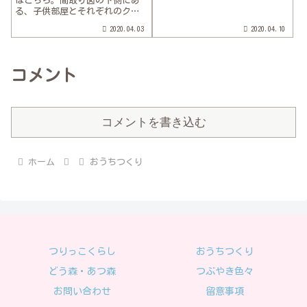
はこちら。間取り図の下側にあ
持ちで釣柴と住宅展示場へ遊び
る、子供部屋とそれぞれのクロ
に行ってみました。久々に行く
ーゼットをご紹介します。以
と色々変わってテンション上が
2020.04.03
2020.04.10
前、クローゼットに関しては触
ったー！特に水回りの進化は日
れたのですが改めて完成した状
進月歩ですね。妻...
態を見て頂けたらと思います。
こちらが子供部屋の扉です。部
コメント
屋の中から見るとこ...
コメントを書き込む
ホーム
おうちつくり
つりっこくらし
おうちつくり
どう森・あつ森
つぶやき色々
お問い合わせ
留意事項