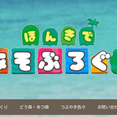
くり
どう森・あつ森
つぶやき色々
お問い合