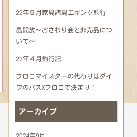
22年９月家島諸島エギング釣行
島開放～おさわり会と非売品につ
いて～
22年４月釣行記
フロロマイスターの代わりはダイ
ワのバスXフロロで決まり！
アーカイブ
2024年9月