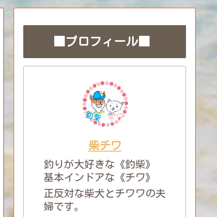
■プロフィール■
柴チワ
釣りが大好きな《釣柴》
基本インドアな《チワ》
正反対な柴犬とチワワの夫
婦です。