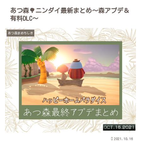
あつ森🌳ニンダイ最新まとめ～森アプデ＆
有料DLC～
あつ森まめちしき
2021.10.16