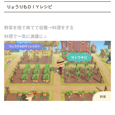
りょうりもＤＩＹレシピ
野菜を畑で育てて収穫→料理をする
料理で一気に満腹に♫